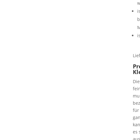
w
i
b
M
i
Lie
Pr
Kl
Die
fei
mul
bez
für
gan
kan
es 
aus