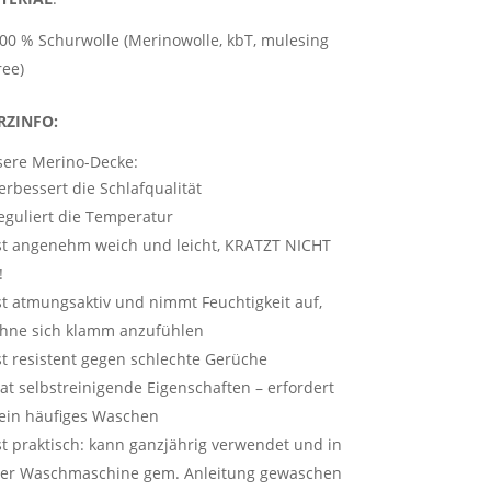
00 % Schurwolle (Merinowolle, kbT, mulesing
ree)
RZINFO:
ere Merino-Decke:
erbessert die Schlafqualität
eguliert die Temperatur
st angenehm weich und leicht, KRATZT NICHT
!
st atmungsaktiv und nimmt Feuchtigkeit auf,
hne sich klamm anzufühlen
st resistent gegen schlechte Gerüche
at selbstreinigende Eigenschaften – erfordert
ein häufiges Waschen
st praktisch: kann ganzjährig verwendet und in
er Waschmaschine gem. Anleitung gewaschen