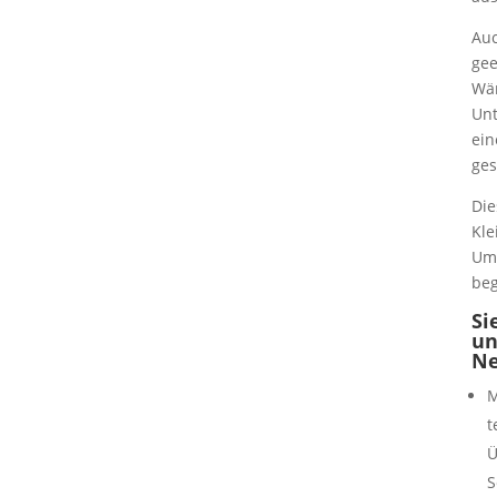
Auc
gee
Wär
Unt
ein
ges
Die
Kle
Ums
beg
Si
un
Ne
M
t
Ü
S