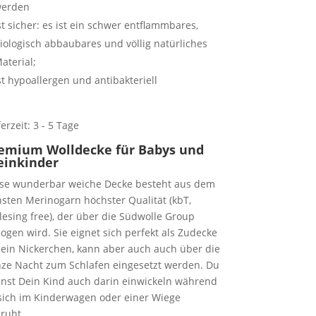
erden
st sicher: es ist ein schwer entflammbares,
iologisch abbaubares und völlig natürliches
aterial;
st hypoallergen und antibakteriell
ferzeit:
3 - 5 Tage
emium Wolldecke für Babys und
einkinder
se wunderbar weiche Decke besteht aus dem
nsten Merinogarn höchster Qualität (kbT,
esing free), der über die Südwolle Group
ogen wird. Sie eignet sich perfekt als Zudecke
 ein Nickerchen, kann aber auch auch über die
ze Nacht zum Schlafen eingesetzt werden. Du
nst Dein Kind auch darin einwickeln während
sich im Kinderwagen oder einer Wiege
ruht.