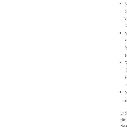
M
a
v
U
M
k
R
e
D
K
e
a
M
g
Die
die
des