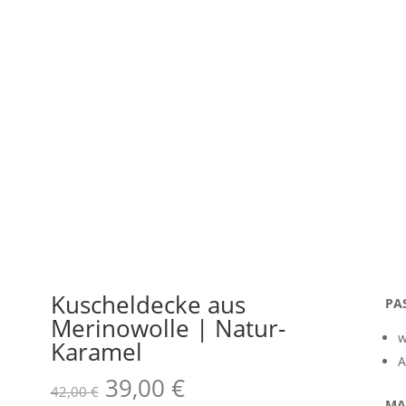
Kuscheldecke aus
PA
Merinowolle | Natur-
w
Karamel
A
Ursprünglicher
Aktueller
39,00
€
42,00
€
MA