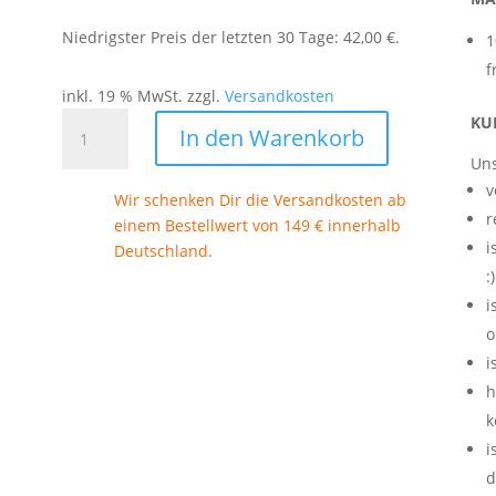
Preis
Preis
war:
ist:
Niedrigster Preis der letzten 30 Tage:
42,00
€
.
1
42,00 €
39,00 €.
f
inkl. 19 % MwSt.
zzgl.
Versandkosten
Kuscheldecke
KU
In den Warenkorb
aus
Uns
Merinowolle
v
|
Wir schenken Dir die Versandkosten ab
r
Natur-
einem Bestellwert von 149 € innerhalb
i
Karamel
Deutschland.
Menge
:)
i
o
i
h
k
i
d