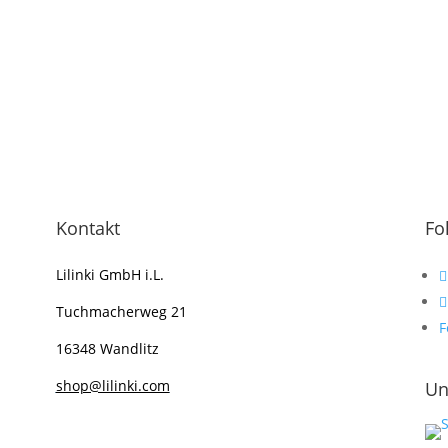
Kontakt
Fo
Lilinki GmbH i.L.
Tuchmacherweg
21
F
16348 Wandlitz
shop@lilinki.com
Un